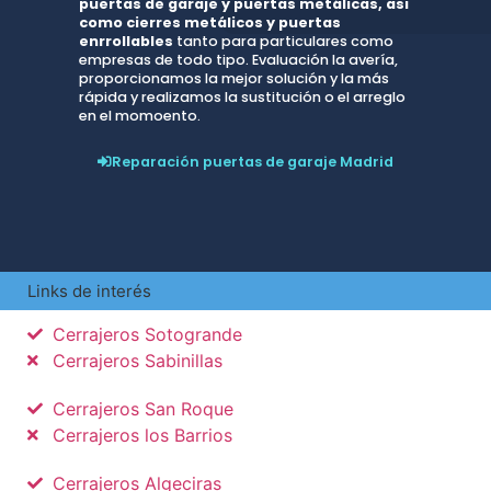
puertas de garaje y puertas metálicas, asi
como cierres metálicos y puertas
enrrollables
tanto para particulares como
empresas de todo tipo. Evaluación la avería,
proporcionamos la mejor solución y la más
rápida y realizamos la sustitución o el arreglo
en el momoento.
Reparación puertas de garaje Madrid
Links de interés
Cerrajeros Sotogrande
Cerrajeros Sabinillas
Cerrajeros San Roque
Cerrajeros los Barrios
Cerrajeros Algeciras