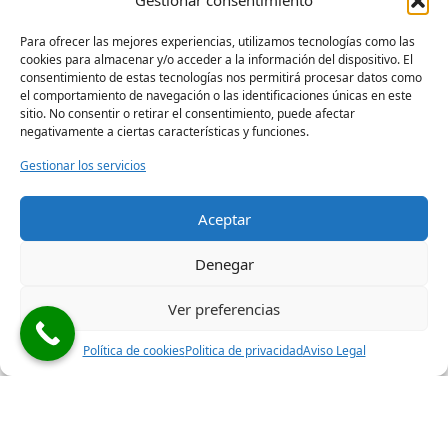
Gestionar consentimiento
enrrollables
tanto para particulares como
empresas de todo tipo. Evaluación la avería,
proporcionamos la mejor solución y la más
Para ofrecer las mejores experiencias, utilizamos tecnologías como las
rápida y realizamos la sustitución o el arreglo
cookies para almacenar y/o acceder a la información del dispositivo. El
en el momoento.
consentimiento de estas tecnologías nos permitirá procesar datos como
el comportamiento de navegación o las identificaciones únicas en este
sitio. No consentir o retirar el consentimiento, puede afectar
Reparación puertas de garaje Madrid
negativamente a ciertas características y funciones.
Gestionar los servicios
Aceptar
Links de interés
Denegar
Cerrajeros Sotogrande
Cerrajeros Sabinillas
Ver preferencias
Cerrajeros San Roque
Política de cookies
Politica de privacidad
Aviso Legal
Cerrajeros los Barrios
Cerrajeros Algeciras