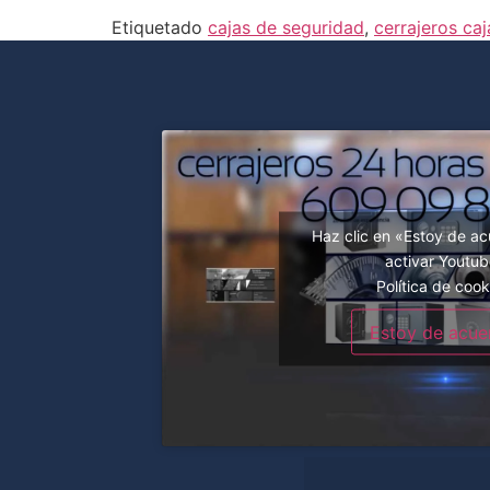
Etiquetado
cajas de seguridad
,
cerrajeros ca
Haz clic en «Estoy de a
activar Youtu
Política de cook
Estoy de acue