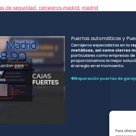
jas de seguridad
,
cerrajeros madrid
,
madrid
Puertas automáticas y Puer
Cerrajeros especialistas en la
re
metálicas, asi como cierres m
particulares como empresas de t
proporcionamos la mejor solución
cuerdo» para
el arreglo en el momoento.
be
Reparación puertas de garaj
ies
rdo
Para ofrecer