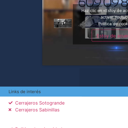
Haz clic en «Estoy de a
activar Youtu
Política de cook
Estoy de acue
Links de interés
Cerrajeros Sotogrande
Cerrajeros Sabinillas