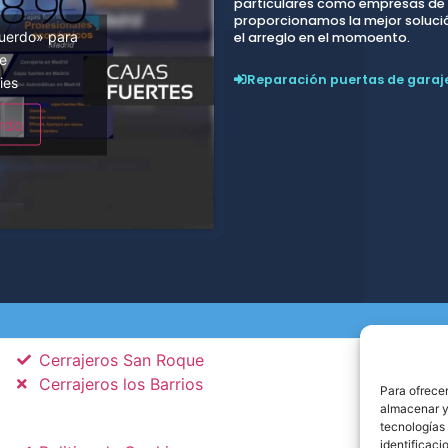
particulares como empresas de t
proporcionamos la mejor solución
cuerdo» para
el arreglo en el momoento.
be
Reparación puertas de garaj
ies
rdo
Cerrajeros San Roque
Cerrajeros los Barrios
Para ofrecer
almacenar y/
tecnologías
identificaci