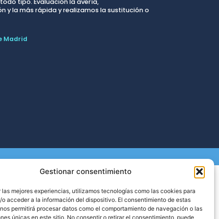
odo tipo. Evaluación la avería,
 y la más rápida y realizamos la sustitución o
e Madrid
Gestionar consentimiento
Cerrajeros Algeciras
Cerrajeros la Linea
 las mejores experiencias, utilizamos tecnologías como las cookies para
Cerrajeros Tarifa
o acceder a la información del dispositivo. El consentimiento de estas
 nos permitirá procesar datos como el comportamiento de navegación o las
ones únicas en este sitio. No consentir o retirar el consentimiento, puede