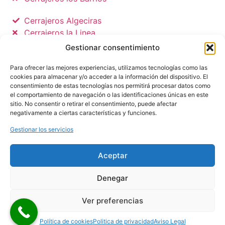
Cerrajeros Algeciras
Cerrajeros la Linea
Cerrajeros Tarifa
Gestionar consentimiento
Politica de privacidad
Para ofrecer las mejores experiencias, utilizamos tecnologías como las
cookies para almacenar y/o acceder a la información del dispositivo. El
consentimiento de estas tecnologías nos permitirá procesar datos como
Politica de Cookies
el comportamiento de navegación o las identificaciones únicas en este
sitio. No consentir o retirar el consentimiento, puede afectar
Aviso legal
negativamente a ciertas características y funciones.
Gestionar los servicios
© 2021 – CERRAJEROS CAJAS FUERTES
MADRID
-TLF :
667 781 903
➤
APERTURA
Aceptar
CAJAS FUERTES MADRID
–
Apertura
,
Instalación
y
Reparación
de
CAJAS FUERTES
Denegar
EN MADRID
.
Ver preferencias
Mapa del Sitio
Política de cookies
Politica de privacidad
Aviso Legal