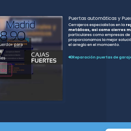
Puertas automáticas y Puer
Cerrajeros especialistas en la
re
metálicas, asi como cierres m
particulares como empresas de t
proporcionamos la mejor solución
cuerdo» para
el arreglo en el momoento.
be
Reparación puertas de garaj
ies
rdo