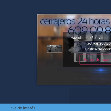
Haz clic en «Estoy de a
activar Youtu
Política de cook
Estoy de acue
Links de interés