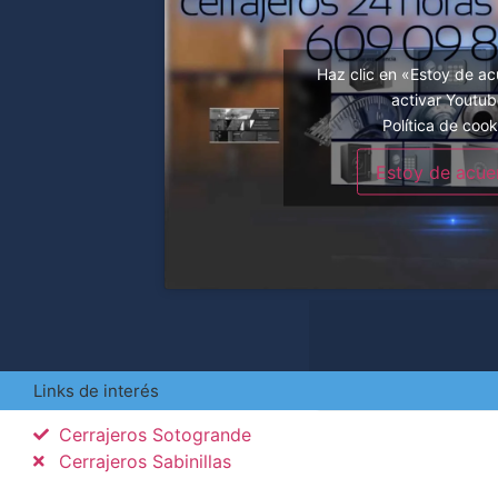
Haz clic en «Estoy de a
activar Youtu
Política de cook
Estoy de acue
Links de interés
Cerrajeros Sotogrande
Cerrajeros Sabinillas