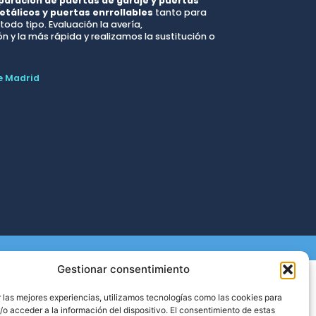
paración de puertas de garaje y puertas
etálicos y puertas enrrollables
tanto para
odo tipo. Evaluación la avería,
 y la más rápida y realizamos la sustitución o
e Madrid
Gestionar consentimiento
Cerrajeros Algeciras
Cerrajeros la Linea
 las mejores experiencias, utilizamos tecnologías como las cookies para
Cerrajeros Tarifa
o acceder a la información del dispositivo. El consentimiento de estas