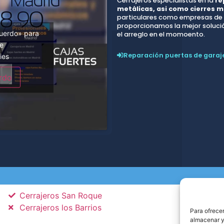
Cerrajeros especialistas en la
re
metálicas, asi como cierres m
particulares como empresas de t
proporcionamos la mejor solución
cuerdo» para
el arreglo en el momoento.
be
Reparación puertas de garaj
ies
rdo
Cerrajeros San Roque
Cerrajeros los Barrios
Para ofrecer
almacenar y/