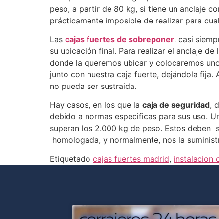
peso, a partir de 80 kg, si tiene un anclaje co
prácticamente imposible de realizar para cual
Las
cajas fuertes de sobreponer
, casi siemp
su ubicación final. Para realizar el anclaje de
donde la queremos ubicar y colocaremos unos
junto con nuestra caja fuerte, dejándola fij
no pueda ser sustraida.
Hay casos, en los que la
caja de seguridad
, 
debido a normas especificas para sus uso. U
superan los 2.000 kg de peso. Estos deben s
homologada, y normalmente, nos la suministr
Etiquetado
cajas fuertes madrid
,
instalacion 